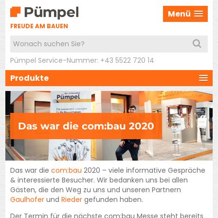
Menü
FREUDE AM BAUEN
Pümpel Service-Nummer: +43 5522 720 14
Produkte
Das war die com:bau 2020
Das war die
com:bau
2020 – viele informative Gespräche
& interessierte Besucher. Wir bedanken uns bei allen
Gästen, die den Weg zu uns und unseren Partnern
Gaulhofer
und
Rieder
gefunden haben.
Der Termin für die nächste com:bau Messe steht bereits