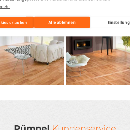
 mehr
okies erlauben
Alle ablehnen
Einstellun
Pümpel
Kundenservice